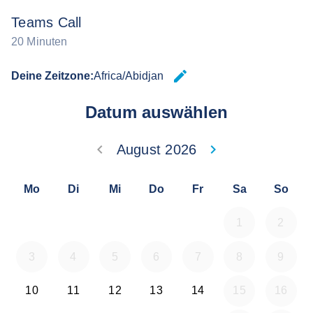
Teams Call
20 Minuten
edit
Deine Zeitzone:
Africa/Abidjan
Zeitzone 
Datum auswählen
keyboard_arrow_left
keyboard_arrow_right
August 2026
Zurück Juli 202
Weiter
Mo
Di
Mi
Do
Fr
Sa
So
1
2
3
4
5
6
7
8
9
10
11
12
13
14
15
16