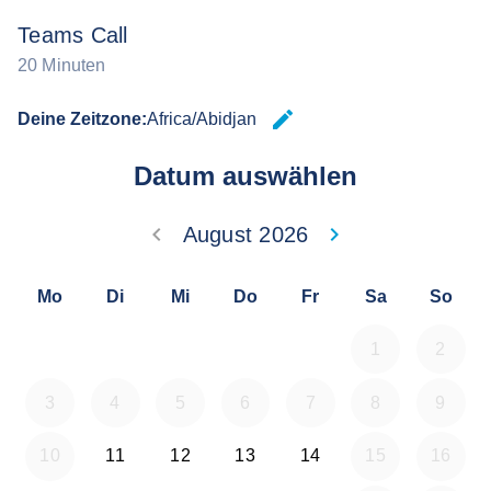
Teams Call
20 Minuten
edit
Deine Zeitzone:
Africa/Abidjan
Zeitzone 
Datum auswählen
keyboard_arrow_left
keyboard_arrow_right
August 2026
Zurück Juli 202
Weiter
Mo
Di
Mi
Do
Fr
Sa
So
1
2
3
4
5
6
7
8
9
10
11
12
13
14
15
16