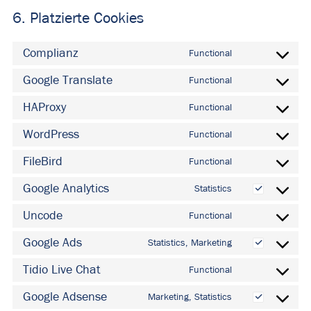
6. Platzierte Cookies
Complianz
Functional
Consent
to
Google Translate
Functional
Consent
service
to
HAProxy
Functional
complianz
Consent
service
to
WordPress
Functional
google-
Consent
service
translate
to
FileBird
Functional
haproxy
Consent
service
to
Google Analytics
Statistics
wordpress
Consent
service
to
Uncode
Functional
filebird
Consent
service
to
Google Ads
Statistics, Marketing
google-
Consent
service
analytics
to
Tidio Live Chat
Functional
uncode
Consent
service
to
Google Adsense
Marketing, Statistics
google-
Consent
service