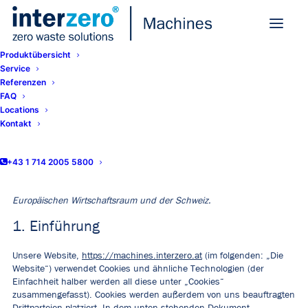
Produktübersicht
Service
Cookie-Richtlinie (EU)|
Referenzen
FAQ
Maschinen und Service
Locations
Kontakt
Interzero Österreich
+43 1 714 2005 5800
Diese Cookie-Richtlinie wurde zuletzt am 24. Juni 2026 aktualisiert
und gilt für Bürger und Einwohner mit ständigem Wohnsitz im
Europäischen Wirtschaftsraum und der Schweiz.
1. Einführung
Unsere Website,
https://machines.interzero.at
(im folgenden: „Die
Website“) verwendet Cookies und ähnliche Technologien (der
Einfachheit halber werden all diese unter „Cookies“
zusammengefasst). Cookies werden außerdem von uns beauftragten