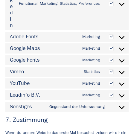
k
Functional, Marketing, Statistics, Preferences
e
Consent
d
to
I
service
n
linkedin
Adobe Fonts
Marketing
Consent
to
Google Maps
Marketing
Consent
service
to
Google Fonts
Marketing
adobe-
Consent
service
fonts
to
Vimeo
Statistics
google-
Consent
service
maps
to
YouTube
Marketing
google-
Consent
service
fonts
to
Leadinfo B.V.
Marketing
vimeo
Consent
service
to
Sonstiges
Gegenstand der Untersuchung
youtube
Consent
service
to
7. Zustimmung
leadinfo-
service
b.v.
sonstiges
Wenn du unsere Website das erste Mal besuchst, zeigen wir dir ein