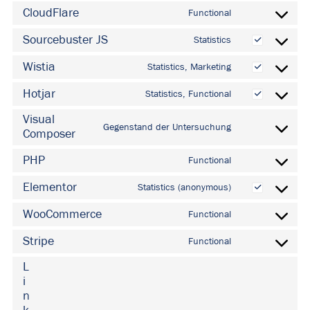
ads
to
CloudFlare
Functional
tidio-
Consent
service
live-
to
Sourcebuster JS
Statistics
google-
Consent
chat
service
adsense
to
Wistia
Statistics, Marketing
cloudflare
Consent
service
to
Hotjar
Statistics, Functional
sourcebuster-
Consent
service
js
to
Visual
wistia
Gegenstand der Untersuchung
Composer
service
Consent
hotjar
to
PHP
Functional
service
Consent
visual-
to
Elementor
Statistics (anonymous)
Consent
composer
service
to
WooCommerce
Functional
php
Consent
service
to
Stripe
Functional
elementor
Consent
service
to
L
woocommerce
i
service
n
stripe